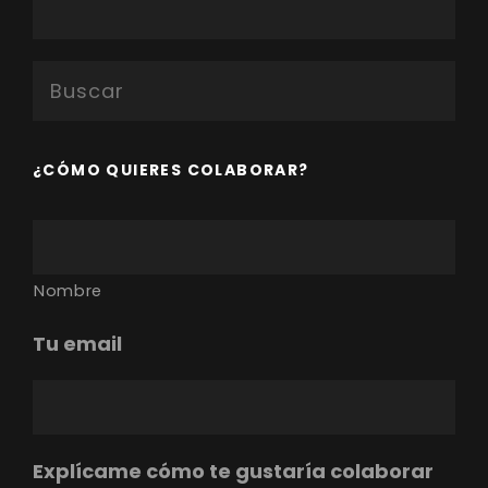
Buscar:
¿CÓMO QUIERES COLABORAR?
T
u
n
o
Nombre
m
b
Tu email
r
e
Explícame cómo te gustaría colaborar