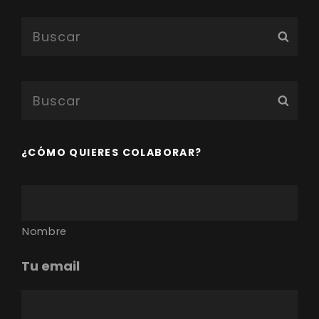
Buscar:
Bus
Buscar:
Bus
¿CÓMO QUIERES COLABORAR?
T
u
n
o
Nombre
m
b
Tu email
r
e